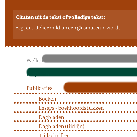
Citaten uit de tekst of volledige tekst:
zegt dat atelier mildam een glasmuseum wordt
Welkom
Projecten
Publicaties
Boeken
Essays - boekhoofdstukken
Dagbladen
Dagbladen (tijdlijn)
Tijdschriften