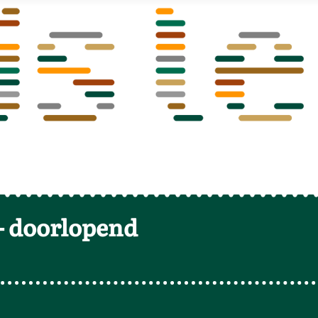
-
doorlopend