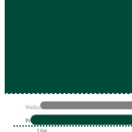
Welkom
Projecten
Lijst