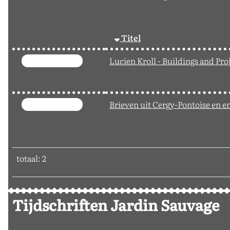
p
Titel
Lucien Kroll - Buildings and Pro
Brieven uit Cergy-Pontoise en e
totaal: 2
Tijdschriften Jardin Sauvage