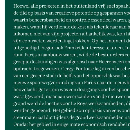
Hoewel alle projecten in het buitenland vrij snel spaa
de tijd op basis van creatieve potentie op gespannen v
waarin beheersbaarheid en controle essentieel waren, gi
maken, want hij verdiende de kost als tekenleraar aan
inkomen niet van zijn projecten afhankelijk was, kon hi
zijn contracten werden ingetrokken. Op het moment da
uitgenodigd, begon ook Frankrijk interesse te tonen. I
rond Parijs in aanbouw waren, wilde de bestuurders een 
groepje deskundigen was afgereisd naar Heerenveen om
opdracht toegewezen. Cergy-Pontoise lag in een besch
van een groene stad: de helft van het oppervlak was b
nieuwe spoorwegverbinding van Parijs naar de nieuwbo
heuvelachtige terrein was een doorgang voor het spoor 
was afgevoerd, maar aan weerszijden van de nieuwe 
grond werd de locatie voor Le Roys werkzaamheden, die
werden genoemd. Het gebied zou op basis van eenvoudi
steenmateriaal dat tijdens de grondwerkzaamheden na
Omdat het gebied in enige mate economisch rendabel mo