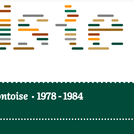
ntoise
1978
-
1984