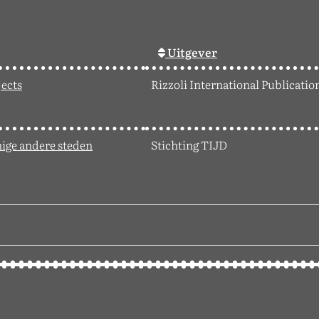
Uitgever
jects
Rizzoli International Publication
nige andere steden
Stichting TIJD