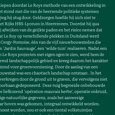
k liepen doordat Le Roys methode van een ontwikkeling in
oet stond met die van de heersende politieke systemen
ng hij stug door. Geldzorgen hoefde hij zich niet te
 het Rijks HBS-Lyceum in Heerenveen. Doordat hij qua
j afwijken van de geijkte paden en het risico nemen dat
t Le Roy op verschillende plekken in Duitsland werd
n Cergy-Pontoise, één van de vijf nieuwbouwsteden die
‘Jardin Sauvauge’, een ‘wilde tuin’ realiseren. Nadat een
 Le Roys projecten met eigen ogen te zien, werd hem de
ermd landschappelijk gebied en kreeg daarom het karakter
estemd voor groenvoorziening. Door de aanleg van een
uwstad was een chaotisch landschap ontstaan . In het
verkregen door de grond uit te graven, die vervolgens niet
spoorbaan gedeponeerd. Deze ruig begroeide onbebouwde
 liefkozend ‘opération mauvais herbe’, operatie onkruid,
ge natuurlijke gegevens, zoals het aanwezige
ar boven was gekomen, integraal ontwikkeld worden.
est worden, zou er ook een tiental volkstuintjes