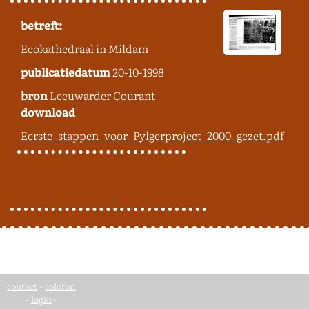
betreft:
Ecokathedraal in Mildam
publicatiedatum
20-10-1998
bron
Leeuwarder Courant
download
Eerste_stappen_voor_Pylgerproject_2000_gezet.pdf
contact
-
colofon
-
login
-