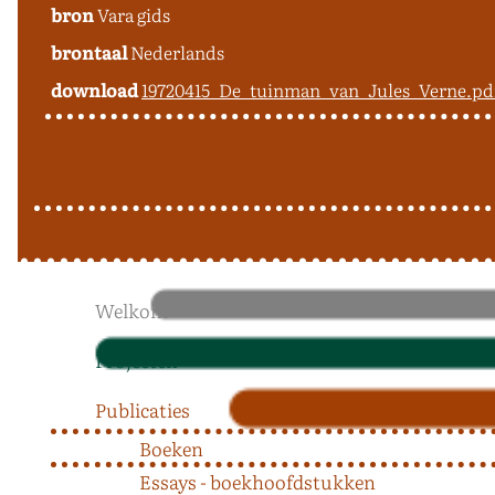
bron
Vara gids
brontaal
Nederlands
download
19720415_De_tuinman_van_Jules_Verne.pd
Welkom
Projecten
Publicaties
Boeken
Essays - boekhoofdstukken