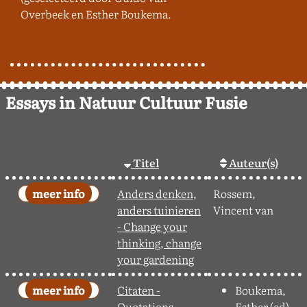
Overbeek en Esther Boukema.
Essays in Natuur Cultuur Fusie
Titel
Auteur(s)
Anders denken,
Rossem,
anders tuinieren
Vincent van
- Change your
thinking, change
your gardening
Citaten -
Boukema,
Quotations
Esther (ed)