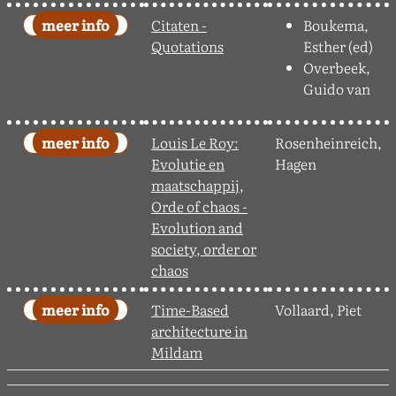
Citaten -
Boukema,
Quotations
Esther (ed)
Overbeek,
Guido van
Louis Le Roy:
Rosenheinreich,
Evolutie en
Hagen
maatschappij,
Orde of chaos -
Evolution and
society, order or
chaos
Time-Based
Vollaard, Piet
architecture in
Mildam