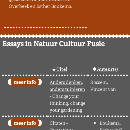
Overbeek en Esther Boukema.
Essays in Natuur Cultuur Fusie
Titel
Auteur(s)
Anders denken,
Rossem,
anders tuinieren
Vincent van
- Change your
thinking, change
your gardening
Citaten -
Boukema,
Quotations
Esther (ed)