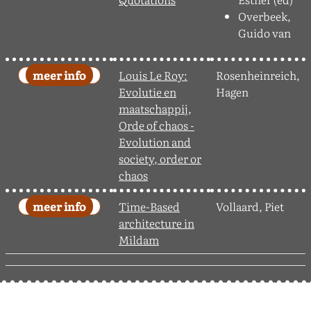
Overbeek,
Guido van
Louis Le Roy:
Rosenheinreich,
Evolutie en
Hagen
maatschappij,
Orde of chaos -
Evolution and
society, order or
chaos
Time-Based
Vollaard, Piet
architecture in
Mildam