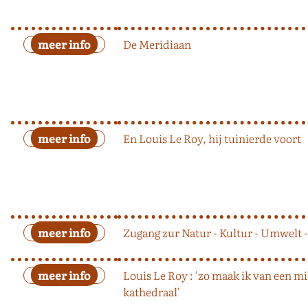
De Meridiaan
En Louis Le Roy, hij tuinierde voort
Zugang zur Natur - Kultur - Umwelt -
Louis Le Roy : 'zo maak ik van een m
kathedraal'