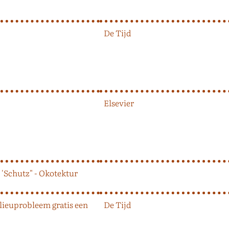
De Tijd
Elsevier
 'Schutz" - Okotektur
ilieuprobleem gratis een
De Tijd