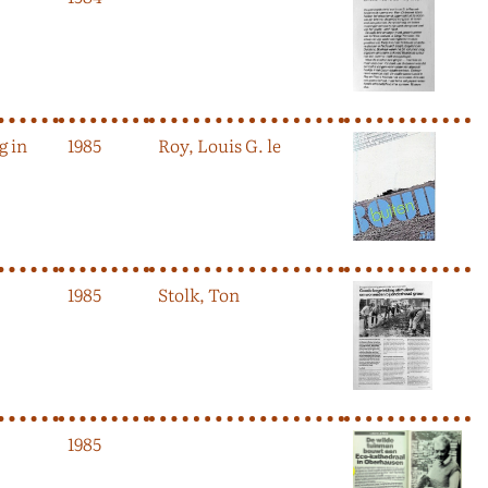
g in
1985
Roy, Louis G. le
1985
Stolk, Ton
1985