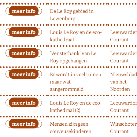
De Le Roy gebied in
Lewenborg
Louis Le Roy en de eco-
Leeuwarde
kathedraal
Courant
'Vensterbank' van Le
Leeuwarde
Roy opgehangen
Courant
Er wordt in veel tuinen
Nieuwsbla
maar wat
van het
aangerommeld
Noorden
Louis Le Roy en de eco-
Leeuwarde
kathedraal (2)
Courant
Mensen zijn geen
Winschoter
couveusekinderen
Courant