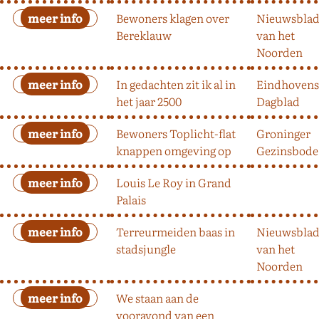
Bewoners klagen over
Nieuwsbla
Bereklauw
van het
Noorden
In gedachten zit ik al in
Eindhovens
het jaar 2500
Dagblad
Bewoners Toplicht-flat
Groninger
knappen omgeving op
Gezinsbode
Louis Le Roy in Grand
Palais
Terreurmeiden baas in
Nieuwsbla
stadsjungle
van het
Noorden
We staan aan de
vooravond van een