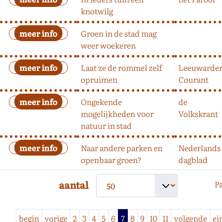
knotwilg
Groen in de stad mag
weer woekeren
Laat ze de rommel zelf
Leeuwarde
opruimen
Courant
Ongekende
de
mogelijkheden voor
Volkskrant
natuur in stad
Naar andere parken en
Nederlands
openbaar groen?
dagblad
aantal
Pa
begin
vorige
2
3
4
5
6
7
8
9
10
11
volgende
ei