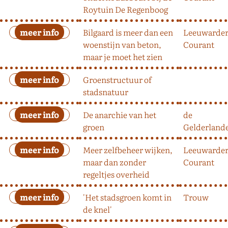
Roytuin De Regenboog
Bilgaard is meer dan een
Leeuwarde
woenstijn van beton,
Courant
maar je moet het zien
Groenstructuur of
stadsnatuur
De anarchie van het
de
groen
Gelderland
Meer zelfbeheer wijken,
Leeuwarde
maar dan zonder
Courant
regeltjes overheid
'Het stadsgroen komt in
Trouw
de knel'