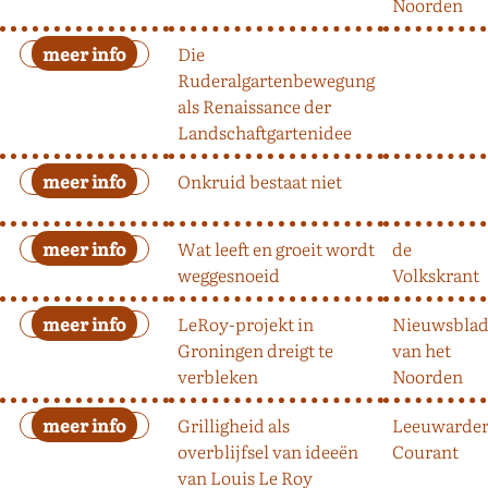
Noorden
Die
Ruderalgartenbewegung
als Renaissance der
Landschaftgartenidee
Onkruid bestaat niet
Wat leeft en groeit wordt
de
weggesnoeid
Volkskrant
LeRoy-projekt in
Nieuwsbla
Groningen dreigt te
van het
verbleken
Noorden
Grilligheid als
Leeuwarde
overblijfsel van ideeën
Courant
van Louis Le Roy