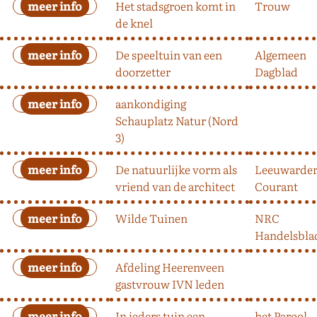
Het stadsgroen komt in
Trouw
de knel
De speeltuin van een
Algemeen
doorzetter
Dagblad
aankondiging
Schauplatz Natur (Nord
3)
De natuurlijke vorm als
Leeuwarde
vriend van de architect
Courant
Wilde Tuinen
NRC
Handelsbla
Afdeling Heerenveen
gastvrouw IVN leden
In ieders tuin een
het Parool