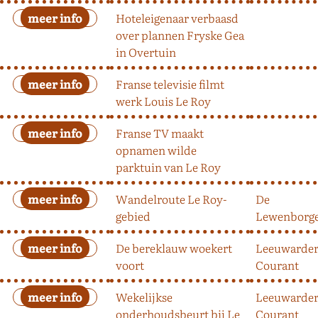
Hoteleigenaar verbaasd
over plannen Fryske Gea
in Overtuin
Franse televisie filmt
werk Louis Le Roy
Franse TV maakt
opnamen wilde
parktuin van Le Roy
Wandelroute Le Roy-
De
gebied
Lewenborg
De bereklauw woekert
Leeuwarde
voort
Courant
Wekelijkse
Leeuwarde
onderhoudsbeurt bij Le
Courant