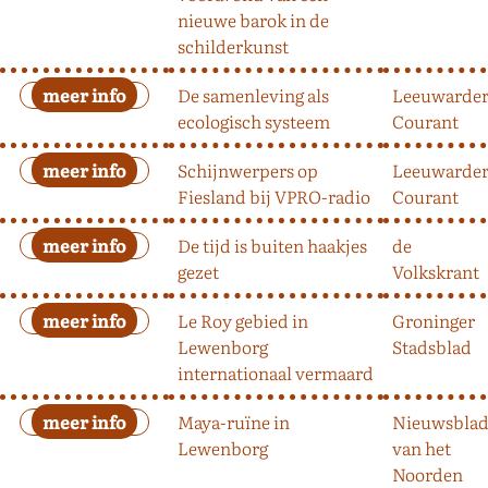
nieuwe barok in de
schilderkunst
De samenleving als
Leeuwarde
ecologisch systeem
Courant
Schijnwerpers op
Leeuwarde
Fiesland bij VPRO-radio
Courant
De tijd is buiten haakjes
de
gezet
Volkskrant
Le Roy gebied in
Groninger
Lewenborg
Stadsblad
internationaal vermaard
Maya-ruïne in
Nieuwsbla
Lewenborg
van het
Noorden