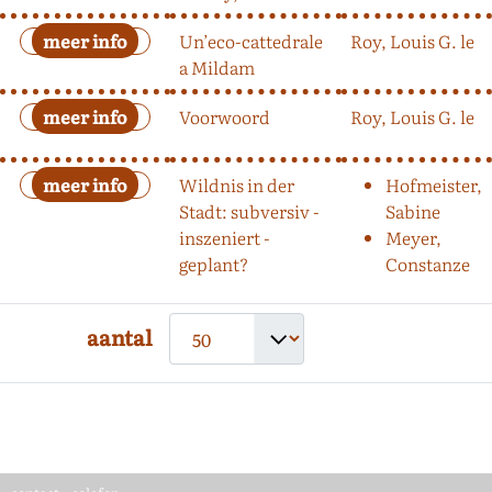
Un’eco-cattedrale
Roy, Louis G. le
a Mildam
Voorwoord
Roy, Louis G. le
Wildnis in der
Hofmeister,
Stadt: subversiv -
Sabine
inszeniert -
Meyer,
geplant?
Constanze
aantal