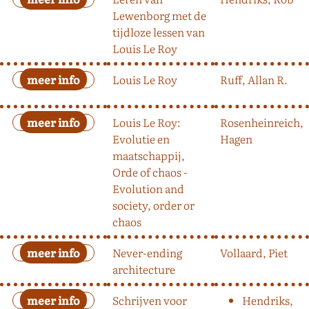
Lewenborg met de
tijdloze lessen van
Louis Le Roy
Louis Le Roy
Ruff, Allan R.
Louis Le Roy:
Rosenheinreich,
Evolutie en
Hagen
maatschappij,
Orde of chaos -
Evolution and
society, order or
chaos
Never-ending
Vollaard, Piet
architecture
Schrijven voor
Hendriks,