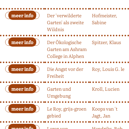
Der 'verwilderte
Hofmeister,
Garten' als zweite
Sabine
Wildnis
Der Ökologische
Spitzer, Klaus
Garten am Ashram
College in Alphen
Die Angst vor der
Roy, Louis G. le
Freiheit
Garten und
Kroll, Lucien
Umgebung
Le Roy, grijs-groen
Koops van 't
gebied
Jagt, Jan
Leren van
Hendriks, Rob