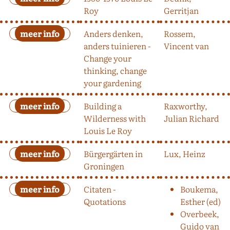
Roy
Gerritjan
Anders denken,
Rossem,
anders tuinieren -
Vincent van
Change your
thinking, change
your gardening
Building a
Raxworthy,
Wilderness with
Julian Richard
Louis Le Roy
Bürgergärten in
Lux, Heinz
Groningen
Citaten -
Boukema,
Quotations
Esther (ed)
Overbeek,
Guido van