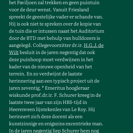
het Paviljoen zal trekken en geen puintuin
voor de deur wenst. Vanuit Friesland
spreekt de geestelijke vader er schande van.
Hij is ook niet te spreken over de kopie van
de tuin die er intussen naast het Auditorium
door de BTD met behulp van bulldozers is
aangelegd. Collegevoorzitter dr.ir.
H.G.J. de
Wilt
besluit in de jaren negentig dat ook
deze puinhoop moet verdwijnen in het
kader van de nieuwe openheid van het
terrein. En zo verdwijnt de laatste
herinnering aan een typisch project uit de
jaren zeventig. * Emeritus hoogleraar
wiskunde prof.dr.ir. F. Schurer kreeg in de
laatste twee jaar van zijn HBS-tijd in
Heerenveen lijntekenles van Le Roy. Hij
herinnert zich deze docent als een
kunstzinnige en enigszins excentrieke man.
In de jaren negentig liep Schurer hem nog