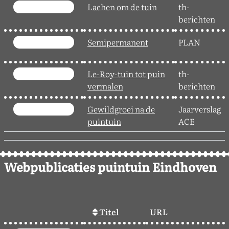
Lachen om de tuin
th-
berichten
Semipermanent
PLAN
Le-Roy-tuin tot puin
th-
vermalen
berichten
Gewildgroei na de
Jaarverslag
puintuin
ACE
Webpublicaties puintuin Eindhoven
Titel
URL