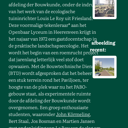
afdeling der Bouwkunde, onder de indruk
van het werk van de ecologische
tuininrichter Louis Le Roy uit Friesland.
Deze voormalige tekenleraar* aan het
Openbaar Lyceum in Heerenveen krijgt in
het najaar van 1972 een gastdocentschap in
afbeelding
de praktische landschapsecologie. Het
recent:
wordt het begin van een roemrucht project
dat jarenlang letterlijk veel stof doet
opwaaien. Met de Bouwtechnische Dienst
(BTD) wordt afgesproken dat het beheer van
een stuk terrein rond het Paviljoen, ter
hoogte van de plek waar nu het PABO-
gebouw staat, als experimentele ruimte
door de afdeling der Bouwkunde wordt
overgenomen. Een groep enthousiaste
studenten, waaronder
John Körmeling
,
Bert Staal, Jos Bosman en Martien Jansen
gaat onder leiding van Le Roy aan de slag om