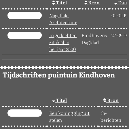
Titel
Bron
Dat
Nagellak-
01-01-19
Architectuur
In gedachten
Eindhovens
27-09-19
zit ik al in
Dagblad
het jaar 2500
Tijdschriften puintuin Eindhoven
Titel
Bron
Een koning ging uit
th-
stelen
berichten