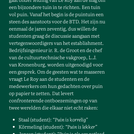
een bijzondere tuin in te richten. Een tuin
vol puin. Vanaf het begin is de puintuin een
steen des aanstoots voor de BTD. Het zijn nu
eenmaal de jaren zeventig, dus willen de
studenten graag de discussie aangaan met
vertegenwoordigers van het establishment.
Bedrijfsingenieur ir. R. de Groot en de chef
van de cultuurtechnische vakgroep, L.J.
van Kronenburg, worden uitgenodigd voor
een gesprek. Om de geesten wat te masseren
vraagt Le Roy aan de studenten en de
medewerkers om hun gedachten over puin
op papier te zetten. Dat levert
confronterende ontboezemingen op van
twee werelden die elkaar niet echt raken:
Staal (student):
“Puin is korrelig”
Körmeling (student):
“Puin is lekker”
Jansen (student):
“Puin is als een potlood