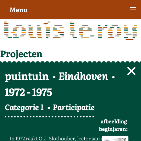
≡
Menu
Projecten
puintuin
Eindhoven
1972
-
1975
Categorie 1
Participatie
afbeelding
beginjaren:
In 1972 raakt G.J. Slothouber, lector aan de