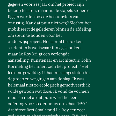
gegeven voor zes jaar om het project zijn
beloop te laten, maar nu de stapels stenen er
liggen worden ook de bestuurders wat
onrustig. Kan dat puin niet weg? Slothouber
mobiliseert de gelederen binnen de afdeling
om steun te houden voor het
onderwijsproject. Het aantal betrokken
studenten is weliswaar flink geslonken,
maar Le Roy krijgt een verlengde
aanstelling. Kunstenaar en architect ir. John
Körmeling herinnert zich het project. “Het
leek me geweldig. Ik had me aangesloten bij
de groep en we gingen aan de slag. Ik was
helemaal niet zo ecologisch gemotiveerd: ik
wilde gewoon wat
doen
. Ik vond de vormen
mooi en met al dat puin werd het een
oefening voor stedenbouw op schaal 1:50.”
Architect Bert Staal vond Le Roy een zeer
gedreven en charismatische man. “Hij had