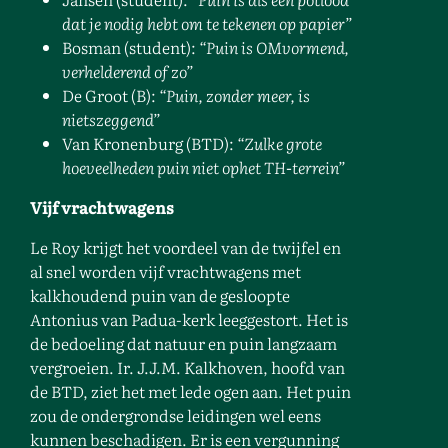
dat je nodig hebt
om te tekenen op papier”
Bosman (student):
“Puin is OMvormend,
verhelderend of zo”
De Groot (B):
“Puin, zonder meer, is
nietszeggend”
Van Kronenburg (BTD):
“Zulke grote
hoeveelheden puin niet op
het TH-terrein”
Vijf vrachtwagens
Le Roy krijgt het voordeel van de twijfel en
al snel worden vijf vrachtwagens met
kalkhoudend puin van de gesloopte
Antonius van Padua-kerk leeggestort. Het is
de bedoeling dat natuur en puin langzaam
vergroeien. Ir. J.J.M. Kalkhoven, hoofd van
de BTD, ziet het met lede ogen aan. Het puin
zou de ondergrondse leidingen wel eens
kunnen beschadigen. Er is een vergunning