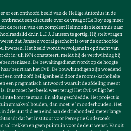
er er een onthoofd beeld van de Heilige Antonius in de
 ontbrandt een discussie over de vraag of Le Roy nog meer
t dat de resten van een compleet Helmonds ziekenhuis naar
raadslid dr.ir. L.J.J. Janssen te gortig. Hij stelt vragen
eweren dat Janssen vooral geschokt is over de onthoofde
ou kwetsen. Het beeld wordt vervolgens in opdracht van
dit in juli 1974 constateert, meldt hij de verdwijning bij
 gebeurtenissen. De bewakingsdienst wordt op de hoogte
 op haar beurt aan het CvB. De bouwkundigen zijn woedend
 of een onthoofd heiligenbeeld door de rooms-katholieke
ven een pragmatisch antwoord waaruit de afdeling meent
 is. Dus moet het beeld weer terug! Het CvB willigt het
uimte komt te staan. En aldus geschiedde. Het project is
ecotuin smaakvol houden, dan moet je ’m onderhouden. Het
 in drie uur tijd een eind aan de driehonderd meter lange
chten
uit dat het Instituut voor Perceptie Onderzoek
n zal trekken en geen puintuin voor de deur wenst. Vanuit