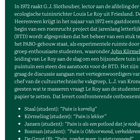
In 1972 raakt G.J. Slothouber, lector aan de afdeling 
ecologische tuininrichter Louis Le Roy uit Friesland.
Heerenveen krijgt in het najaar van 1972 een gastdocen
begin van een roemrucht project dat jarenlang letterli
(BTD) wordt afgesproken dat het beheer van een stuk te
het PABO-gebouw staat, als experimentele ruimte doo
groep enthousiaste studenten, waaronder
John Körmel
leiding van Le Roy aan de slag om een bijzondere tuin in
puintuin een steen des aanstoots voor de BTD. Het zijn
graag de discussie aangaan met vertegenwoordigers van 
chef van de cultuurtechnische vakgroep, L.J. van Kro
geesten wat te masseren vraagt Le Roy aan de student
papier te zetten. Dat levert confronterende ontboezemi
Staal (student):
“Puin is korrelig”
Körmeling (student):
“Puin is lekker”
Jansen (student):
“Puin is als een potlood dat je nodi
Bosman (student):
“Puin is OMvormend, verhelderen
De Groot (B):
“Puin, zonder meer, is nietszeggend”