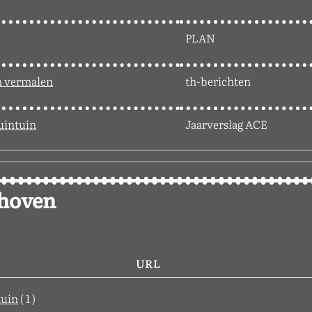
PLAN
n vermalen
th-berichten
uintuin
Jaarverslag ACE
dhoven
URL
tuin
( 1 )