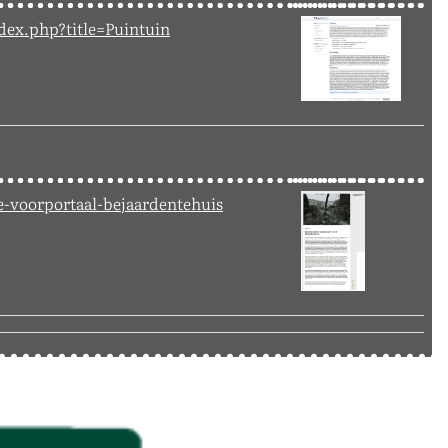
dex.php?title=Puintuin
e-voorportaal-bejaardentehuis