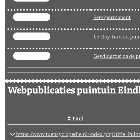
Semipermanent
Le-Roy-tuin tot pui
Gewildgroei na de p
Webpublicaties puintuin Ein
p
Titel
https://www.tuencyclopedie.nl/index.php?title=Puin