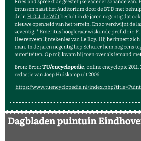
Friesland spreekt de geestelijke vader er schande van. Hi
intussen naast het Auditorium door de BTD met behulp 
dr.ir.
H.G.J. de Wilt
besluit in de jaren negentig dat o
nieuwe openheid van het terrein. En zo verdwijnt de laa
zeventig. * Emeritus hoogleraar wiskunde prof.dr.ir. F. 
Heerenveen lijntekenles van Le Roy. Hij herinnert zich
man. In de jaren negentig liep Schurer hem nog eens teg
autoriteiten. Op mij kwam hij toen over als iemand met 
Bron: Bron:
TU/encyclopedie
, online encyclopie 2011.
redactie van Joep Huiskamp uit 2006
https://www.tuencyclopedie.nl/index.php?title=Puin
Dagbladen puintuin Eindhov