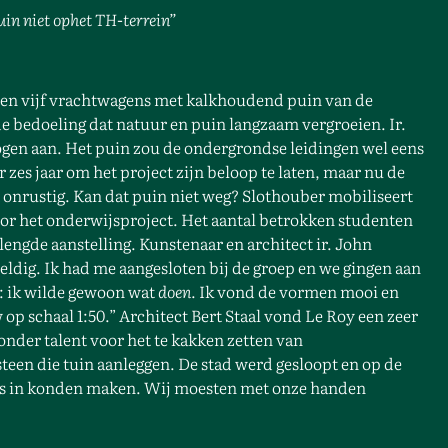
uin niet op
het TH-terrein”
orden vijf vrachtwagens met kalkhoudend puin van de
de bedoeling dat natuur en puin langzaam vergroeien. Ir.
ogen aan. Het puin zou de ondergrondse leidingen wel eens
zes jaar om het project zijn beloop te laten, maar nu de
 onrustig. Kan dat puin niet weg? Slothouber mobiliseert
or het onderwijsproject. Het aantal betrokken studenten
lengde aanstelling. Kunstenaar en architect ir. John
eldig. Ik had me aangesloten bij de groep en we gingen aan
d: ik wilde gewoon wat
doen
. Ik vond de vormen mooi en
op schaal 1:50.” Architect Bert Staal vond Le Roy een zeer
nder talent voor het te kakken zetten van
een die tuin aanleggen. De stad werd gesloopt en op de
jes in konden maken. Wij moesten met onze handen