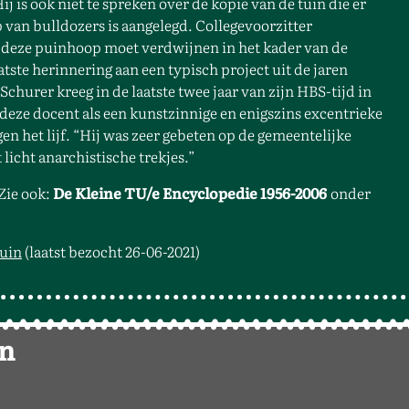
j is ook niet te spreken over de kopie van de tuin die er
van bulldozers is aangelegd. Collegevoorzitter
ok deze puinhoop moet verdwijnen in het kader van de
tste herinnering aan een typisch project uit de jaren
Schurer kreeg in de laatste twee jaar van zijn HBS-tijd in
 deze docent als een kunstzinnige en enigszins excentrieke
en het lijf. “Hij was zeer gebeten op de gemeentelijke
licht anarchistische trekjes.”
 Zie ook:
De Kleine TU/e Encyclopedie 1956-2006
onder
tuin
(laatst bezocht 26-06-2021)
en