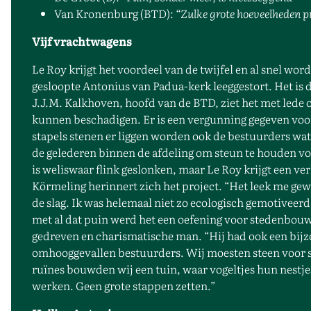
Van Kronenburg (BTD):
“Zulke grote hoeveelheden p
Vijf vrachtwagens
Le Roy krijgt het voordeel van de twijfel en al snel w
gesloopte Antonius van Padua-kerk leeggestort. Het is 
J.J.M. Kalkhoven, hoofd van de BTD, ziet het met lede 
kunnen beschadigen. Er is een vergunning gegeven voor 
stapels stenen er liggen worden ook de bestuurders wat
de gelederen binnen de afdeling om steun te houden vo
is weliswaar flink geslonken, maar Le Roy krijgt een ver
Körmeling herinnert zich het project. “Het leek me gew
de slag. Ik was helemaal niet zo ecologisch gemotiveer
met al dat puin werd het een oefening voor stedenbouw 
gedreven en charismatische man. “Hij had ook een bijzo
omhooggevallen bestuurders. Wij moesten steen voor st
ruïnes bouwden wij een tuin, waar vogeltjes hun nest
werken. Geen grote stappen zetten.”