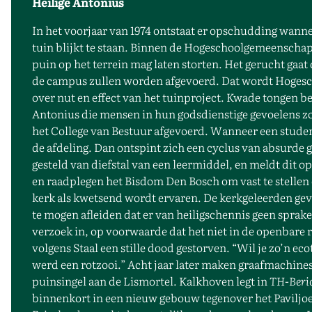
Heilige Antonius
In het voorjaar van 1974 ontstaat er opschudding wanne
tuin blijkt te staan. Binnen de Hogeschoolgemeenschap
puin op het terrein mag laten storten. Het gerucht gaa
de campus zullen worden afgevoerd. Dat wordt Hogeschool
over nut en effect van het tuinproject. Kwade tongen b
Antonius die mensen in hun godsdienstige gevoelens z
het College van Bestuur afgevoerd. Wanneer een student 
de afdeling. Dan ontspint zich een cyclus van absurde
gesteld van diefstal van een leermiddel, en meldt dit
en raadplegen het Bisdom Den Bosch om vast te stellen
kerk als kwetsend wordt ervaren. De kerkgeleerden ge
te mogen afleiden dat er van heiligschennis geen sprake
verzoek in, op voorwaarde dat het niet in de openbare r
volgens Staal een stille dood gestorven. “Wil je zo’n 
werd een rotzooi.” Acht jaar later maken graafmachines
puinsingel aan de Lismortel. Kalkhoven legt in
TH-Beri
binnenkort in een nieuw gebouw tegenover het Paviljoe