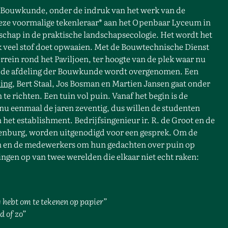
der Bouwkunde, onder de indruk van het werk van de
 Deze voormalige tekenleraar* aan het Openbaar Lyceum in
tschap in de praktische landschapsecologie. Het wordt het
jk veel stof doet opwaaien. Met de Bouwtechnische Dienst
rrein rond het Paviljoen, ter hoogte van de plek waar nu
r de afdeling der Bouwkunde wordt overgenomen. Een
ing
, Bert Staal, Jos Bosman en Martien Jansen gaat onder
 te richten. Een tuin vol puin. Vanaf het begin is de
 nu eenmaal de jaren zeventig, dus willen de studenten
het establishment. Bedrijfsingenieur ir. R. de Groot en de
nenburg, worden uitgenodigd voor een gesprek. Om de
en en de medewerkers om hun gedachten over puin op
ngen op van twee werelden die elkaar niet echt raken:
g hebt
om te tekenen op papier”
d of zo”