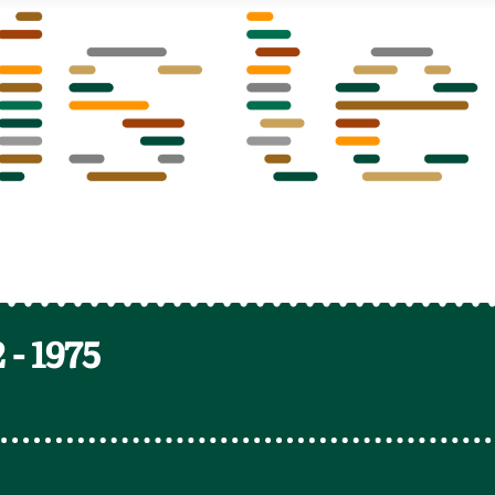
2
-
1975