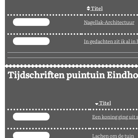
p
Titel
Nagellak-Architectuur
In gedachten zit ik al in 
Tijdschriften puintuin Eindh
p
Titel
Een koning ging uit 
Lachen om de tuin