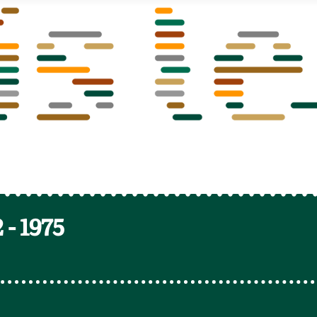
2
-
1975