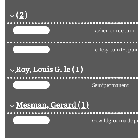
( 2 )
Lachen om de tuin
Le-Roy-tuin tot pui
Roy, Louis G. le
( 1 )
Semipermanent
Mesman, Gerard
( 1 )
Gewildgroei na de p