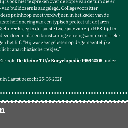
j is ook niet te spreken over de kopie van de tuin die er
van bulldozers is aangelegd. Collegevoorzitter
ok deze puinhoop moet verdwijnen in het kader van de
tste herinnering aan een typisch project uit de jaren
Schurer kreeg in de laatste twee jaar van zijn HBS-tijd in
 deze docent als een kunstzinnige en enigszins excentrieke
en het lijf. “Hij was zeer gebeten op de gemeentelijke
licht anarchistische trekjes.”
 Zie ook:
De Kleine TU/e Encyclopedie 1956-2006
onder
tuin
(laatst bezocht 26-06-2021)
en