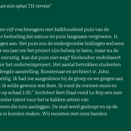
uin niet op
het TH-terrein”
orden vijf vrachtwagens met kalkhoudend puin van de
de bedoeling dat natuur en puin langzaam vergroeien. Ir.
ogen aan. Het puin zou de ondergrondse leidingen wel eens
zes jaar om het project zijn beloop te laten, maar nu de
 onrustig. Kan dat puin niet weg? Slothouber mobiliseert
or het onderwijsproject. Het aantal betrokken studenten
lengde aanstelling. Kunstenaar en architect ir. John
eldig. Ik had me aangesloten bij de groep en we gingen aan
d: ik wilde gewoon wat
doen
. Ik vond de vormen mooi en
op schaal 1:50.” Architect Bert Staal vond Le Roy een zeer
nder talent voor het te kakken zetten van
een die tuin aanleggen. De stad werd gesloopt en op de
jes in konden maken. Wij moesten met onze handen