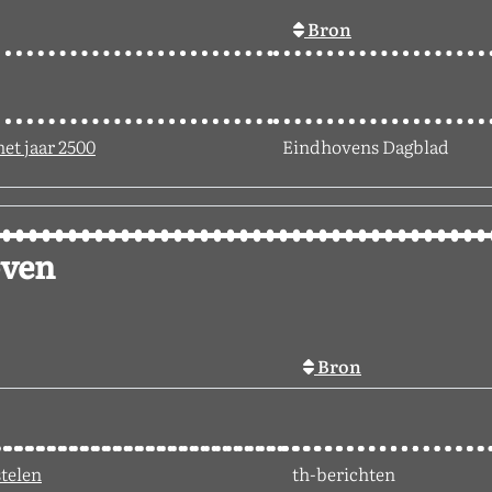
Bron
het jaar 2500
Eindhovens Dagblad
oven
Bron
stelen
th-berichten