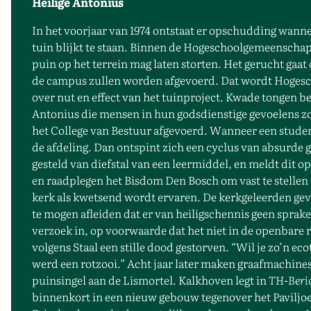
Heilige Antonius
In het voorjaar van 1974 ontstaat er opschudding wanne
tuin blijkt te staan. Binnen de Hogeschoolgemeenschap
puin op het terrein mag laten storten. Het gerucht gaa
de campus zullen worden afgevoerd. Dat wordt Hogeschool
over nut en effect van het tuinproject. Kwade tongen b
Antonius die mensen in hun godsdienstige gevoelens z
het College van Bestuur afgevoerd. Wanneer een student 
de afdeling. Dan ontspint zich een cyclus van absurde
gesteld van diefstal van een leermiddel, en meldt dit
en raadplegen het Bisdom Den Bosch om vast te stellen
kerk als kwetsend wordt ervaren. De kerkgeleerden ge
te mogen afleiden dat er van heiligschennis geen sprake
verzoek in, op voorwaarde dat het niet in de openbare r
volgens Staal een stille dood gestorven. “Wil je zo’n 
werd een rotzooi.” Acht jaar later maken graafmachines
puinsingel aan de Lismortel. Kalkhoven legt in
TH-Beri
binnenkort in een nieuw gebouw tegenover het Paviljoe