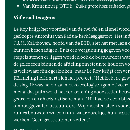
Van Kronenburg (BTD):
“Zulke grote hoeveelheden p
Vijf vrachtwagens
Le Roy krijgt het voordeel van de twijfel en al snel w
gesloopte Antonius van Padua-kerk leeggestort. Het is 
J.J.M. Kalkhoven, hoofd van de BTD, ziet het met lede 
kunnen beschadigen. Er is een vergunning gegeven voor 
stapels stenen er liggen worden ook de bestuurders wat
de gelederen binnen de afdeling om steun te houden vo
is weliswaar flink geslonken, maar Le Roy krijgt een ver
Körmeling herinnert zich het project. “Het leek me gew
de slag. Ik was helemaal niet zo ecologisch gemotiveer
met al dat puin werd het een oefening voor stedenbouw 
gedreven en charismatische man. “Hij had ook een bijzo
omhooggevallen bestuurders. Wij moesten steen voor st
ruïnes bouwden wij een tuin, waar vogeltjes hun nest
werken. Geen grote stappen zetten.”