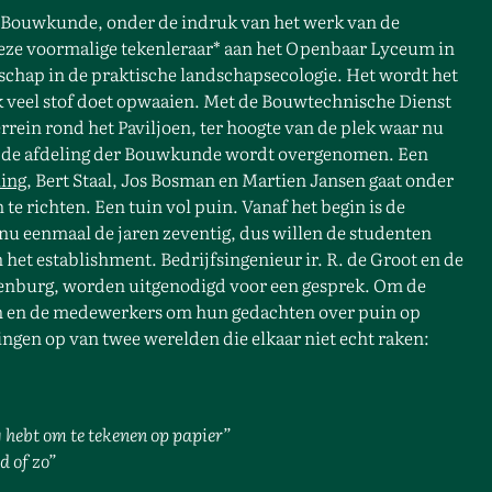
der Bouwkunde, onder de indruk van het werk van de
 Deze voormalige tekenleraar* aan het Openbaar Lyceum in
tschap in de praktische landschapsecologie. Het wordt het
jk veel stof doet opwaaien. Met de Bouwtechnische Dienst
rrein rond het Paviljoen, ter hoogte van de plek waar nu
r de afdeling der Bouwkunde wordt overgenomen. Een
ing
, Bert Staal, Jos Bosman en Martien Jansen gaat onder
 te richten. Een tuin vol puin. Vanaf het begin is de
 nu eenmaal de jaren zeventig, dus willen de studenten
het establishment. Bedrijfsingenieur ir. R. de Groot en de
nenburg, worden uitgenodigd voor een gesprek. Om de
en en de medewerkers om hun gedachten over puin op
ngen op van twee werelden die elkaar niet echt raken:
g hebt
om te tekenen op papier”
d of zo”