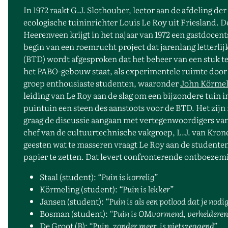
In 1972 raakt G.J. Slothouber, lector aan de afdeling 
ecologische tuininrichter Louis Le Roy uit Friesland.
Heerenveen krijgt in het najaar van 1972 een gastdocen
begin van een roemrucht project dat jarenlang letterli
(BTD) wordt afgesproken dat het beheer van een stuk te
het PABO-gebouw staat, als experimentele ruimte doo
groep enthousiaste studenten, waaronder
John Körmel
leiding van Le Roy aan de slag om een bijzondere tuin in
puintuin een steen des aanstoots voor de BTD. Het zijn
graag de discussie aangaan met vertegenwoordigers van 
chef van de cultuurtechnische vakgroep, L.J. van Kro
geesten wat te masseren vraagt Le Roy aan de student
papier te zetten. Dat levert confronterende ontboezemi
Staal (student):
“Puin is korrelig”
Körmeling (student):
“Puin is lekker”
Jansen (student):
“Puin is als een potlood dat je nodi
Bosman (student):
“Puin is OMvormend, verhelderen
De Groot (B):
“Puin, zonder meer, is nietszeggend”