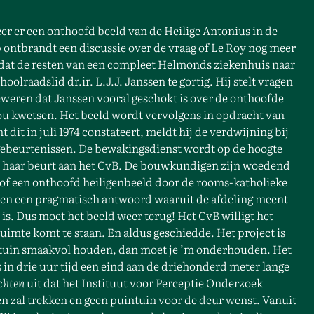
er er een onthoofd beeld van de Heilige Antonius in de
 ontbrandt een discussie over de vraag of Le Roy nog meer
t dat de resten van een compleet Helmonds ziekenhuis naar
raadslid dr.ir. L.J.J. Janssen te gortig. Hij stelt vragen
eweren dat Janssen vooral geschokt is over de onthoofde
ou kwetsen. Het beeld wordt vervolgens in opdracht van
dit in juli 1974 constateert, meldt hij de verdwijning bij
 gebeurtenissen. De bewakingsdienst wordt op de hoogte
 op haar beurt aan het CvB. De bouwkundigen zijn woedend
 of een onthoofd heiligenbeeld door de rooms-katholieke
ven een pragmatisch antwoord waaruit de afdeling meent
 is. Dus moet het beeld weer terug! Het CvB willigt het
uimte komt te staan. En aldus geschiedde. Het project is
ecotuin smaakvol houden, dan moet je ’m onderhouden. Het
 in drie uur tijd een eind aan de driehonderd meter lange
chten
uit dat het Instituut voor Perceptie Onderzoek
n zal trekken en geen puintuin voor de deur wenst. Vanuit