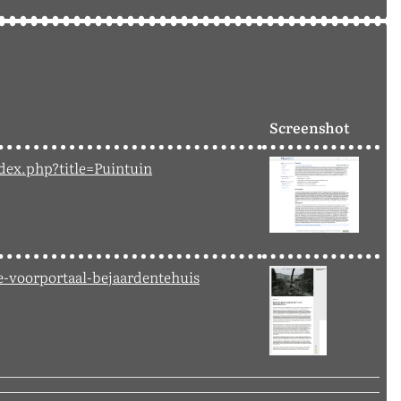
Screenshot
dex.php?title=Puintuin
e-voorportaal-bejaardentehuis