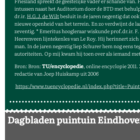
Friesland spreekt de geestelijke vader er schande van. Hi
intussen naast het Auditorium door de BTD met behulp 
dr.ir.
H.G.J. de Wilt
besluit in de jaren negentig dat o
nieuwe openheid van het terrein. En zo verdwijnt de laa
zeventig. * Emeritus hoogleraar wiskunde prof.dr.ir. F. 
Heerenveen lijntekenles van Le Roy. Hij herinnert zich
man. In de jaren negentig liep Schurer hem nog eens teg
autoriteiten. Op mij kwam hij toen over als iemand met 
Bron: Bron:
TU/encyclopedie
, online encyclopie 2011.
redactie van Joep Huiskamp uit 2006
https://www.tuencyclopedie.nl/index.php?title=Puin
Dagbladen puintuin Eindhov