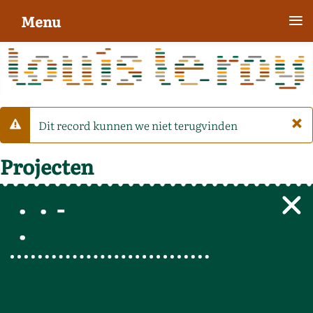
≡
Menu
×
Dit record kunnen we niet terugvinden
Waarschuwing
Projecten
-