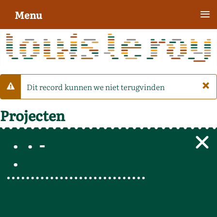
≡
Menu
×
Dit record kunnen we niet terugvinden
Waarschuwing
Projecten
-