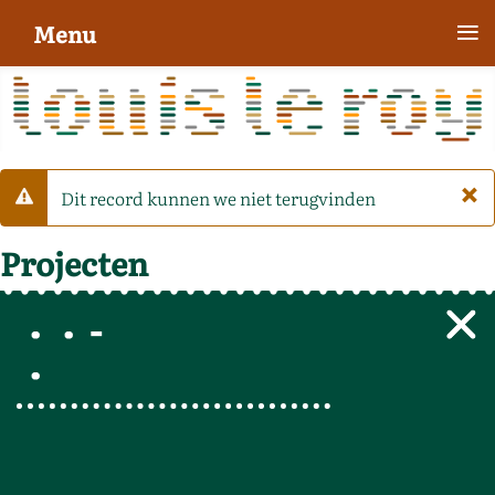
≡
Menu
×
Dit record kunnen we niet terugvinden
Waarschuwing
Projecten
-