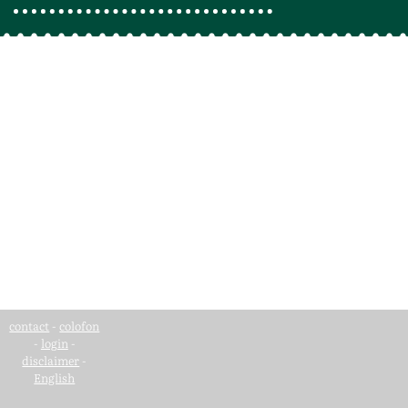
contact
-
colofon
-
login
-
disclaimer
-
English