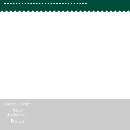
contact
-
colofon
-
login
-
disclaimer
-
English