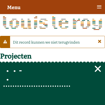
≡
Menu
×
Dit record kunnen we niet terugvinden
Waarschuwing
Projecten
-