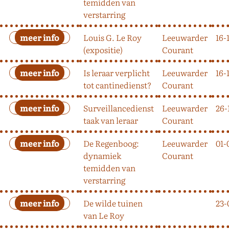
temidden van
verstarring
Louis G. Le Roy
Leeuwarder
16-
(expositie)
Courant
Is leraar verplicht
Leeuwarder
16-
tot cantinedienst?
Courant
Surveillancedienst
Leeuwarder
26-
taak van leraar
Courant
De Regenboog:
Leeuwarder
01-
dynamiek
Courant
temidden van
verstarring
De wilde tuinen
23-
van Le Roy