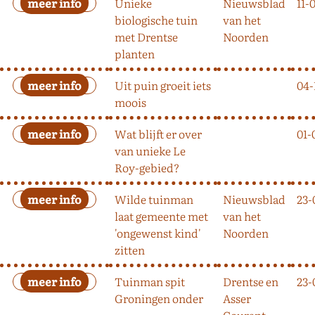
Unieke
Nieuwsblad
11-
biologische tuin
van het
met Drentse
Noorden
planten
Uit puin groeit iets
04-
moois
Wat blijft er over
01-
van unieke Le
Roy-gebied?
Wilde tuinman
Nieuwsblad
23-
laat gemeente met
van het
'ongewenst kind'
Noorden
zitten
Tuinman spit
Drentse en
23-
Groningen onder
Asser
Courant