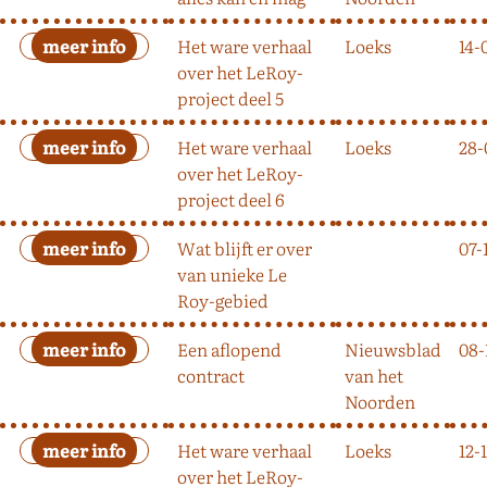
Het ware verhaal
Loeks
14-
over het LeRoy-
project deel 5
Het ware verhaal
Loeks
28-
over het LeRoy-
project deel 6
Wat blijft er over
07-
van unieke Le
Roy-gebied
Een aflopend
Nieuwsblad
08-
contract
van het
Noorden
Het ware verhaal
Loeks
12-
over het LeRoy-