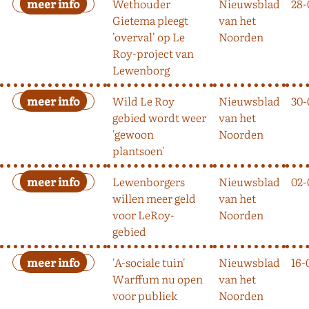
Wethouder
Nieuwsblad
28-
Gietema pleegt
van het
'overval' op Le
Noorden
Roy-project van
Lewenborg
Wild Le Roy
Nieuwsblad
30-
gebied wordt weer
van het
'gewoon
Noorden
plantsoen'
Lewenborgers
Nieuwsblad
02-
willen meer geld
van het
voor LeRoy-
Noorden
gebied
'A-sociale tuin'
Nieuwsblad
16-
Warffum nu open
van het
voor publiek
Noorden