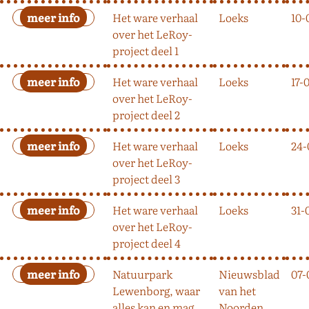
Het ware verhaal
Loeks
10-
over het LeRoy-
project deel 1
Het ware verhaal
Loeks
17-
over het LeRoy-
project deel 2
Het ware verhaal
Loeks
24-
over het LeRoy-
project deel 3
Het ware verhaal
Loeks
31-
over het LeRoy-
project deel 4
Natuurpark
Nieuwsblad
07-
Lewenborg, waar
van het
alles kan en mag
Noorden