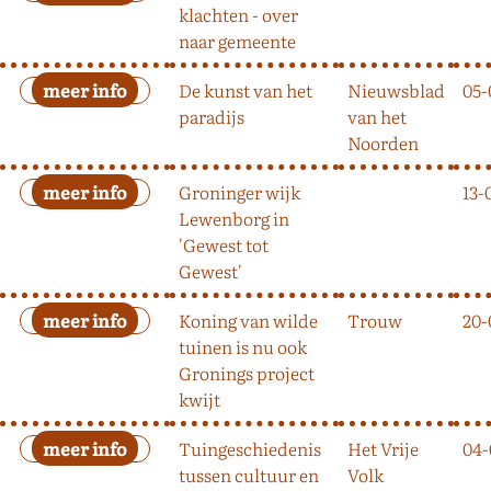
klachten - over
naar gemeente
De kunst van het
Nieuwsblad
05-
paradijs
van het
Noorden
Groninger wijk
13-
Lewenborg in
'Gewest tot
Gewest'
Koning van wilde
Trouw
20-
tuinen is nu ook
Gronings project
kwijt
Tuingeschiedenis
Het Vrije
04-
tussen cultuur en
Volk