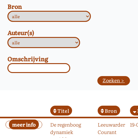
Bron
Auteur(s)
Omschrijving
Titel
Bron
De regenboog
Leeuwarder
19-
dynamiek
Courant