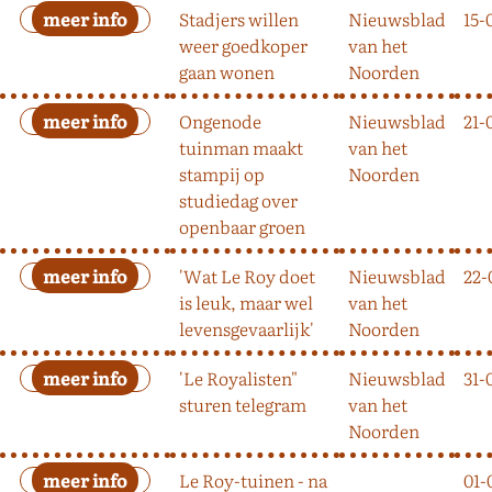
Stadjers willen
Nieuwsblad
15-
weer goedkoper
van het
gaan wonen
Noorden
Ongenode
Nieuwsblad
21-
tuinman maakt
van het
stampij op
Noorden
studiedag over
openbaar groen
'Wat Le Roy doet
Nieuwsblad
22-
is leuk, maar wel
van het
levensgevaarlijk'
Noorden
'Le Royalisten"
Nieuwsblad
31-
sturen telegram
van het
Noorden
Le Roy-tuinen - na
01-