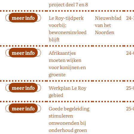
project deel 7 en 8
Le Roy-tijdperk
Nieuwsblad
24-
voorbij;
van het
bewonersinvloed
Noorden
blijft
Afrikaantjes
24-
moeten wijken
voor konijnen en
groente
Werkplan Le Roy
25-
gebied
Goede begeleiding
25-
stimuleren
omwonenden bij
onderhoud groen