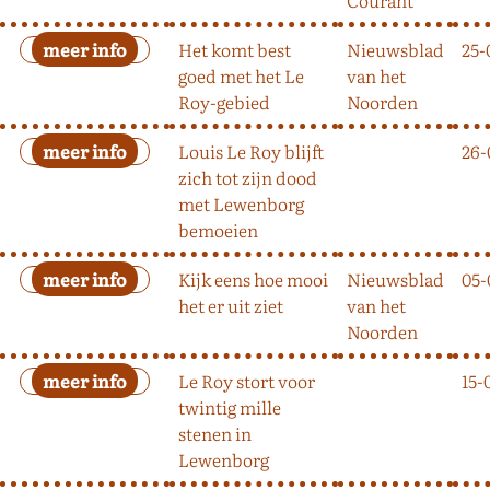
Het komt best
Nieuwsblad
25-
goed met het Le
van het
Roy-gebied
Noorden
Louis Le Roy blijft
26-
zich tot zijn dood
met Lewenborg
bemoeien
Kijk eens hoe mooi
Nieuwsblad
05-
het er uit ziet
van het
Noorden
Le Roy stort voor
15-
twintig mille
stenen in
Lewenborg