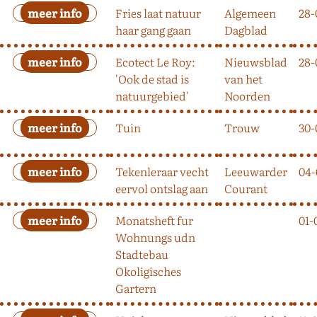
Fries laat natuur
Algemeen
28-
haar gang gaan
Dagblad
Ecotect Le Roy:
Nieuwsblad
28-
'Ook de stad is
van het
natuurgebied'
Noorden
Tuin
Trouw
30-
Tekenleraar vecht
Leeuwarder
04-
eervol ontslag aan
Courant
Monatsheft fur
01-
Wohnungs udn
Stadtebau
Okoligisches
Gartern