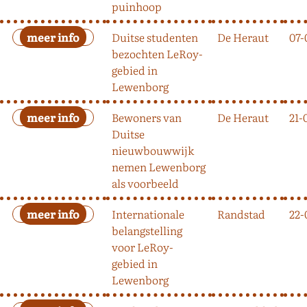
puinhoop
Duitse studenten
De Heraut
07-
bezochten LeRoy-
gebied in
Lewenborg
Bewoners van
De Heraut
21-
Duitse
nieuwbouwwijk
nemen Lewenborg
als voorbeeld
Internationale
Randstad
22-
belangstelling
voor LeRoy-
gebied in
Lewenborg