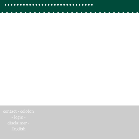
contact
-
colofon
-
login
-
disclaimer
-
English