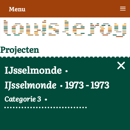
≡
Menu
Projecten
IJsselmonde
IJsselmonde
1973
-
1973
Categorie 3