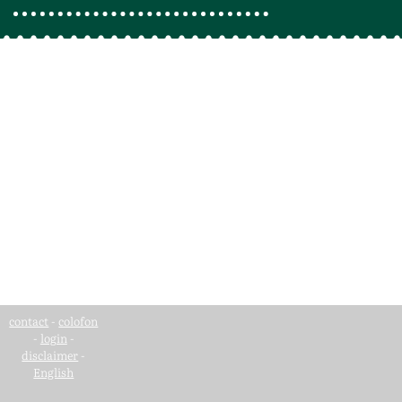
contact
-
colofon
-
login
-
disclaimer
-
English