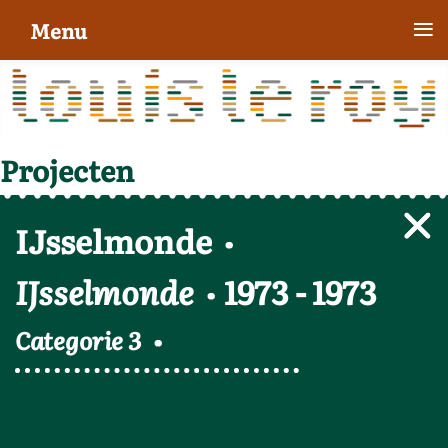
≡
Menu
Projecten
IJsselmonde
IJsselmonde
1973
-
1973
Categorie 3