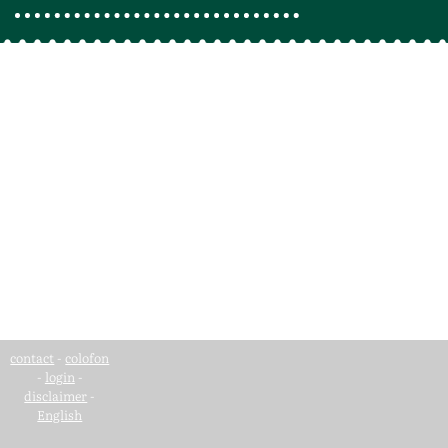
contact
-
colofon
-
login
-
disclaimer
-
English