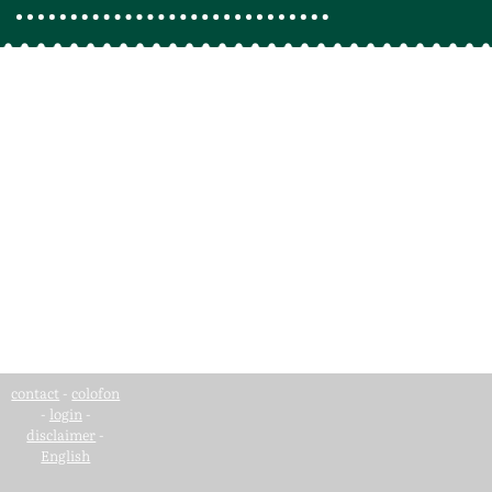
contact
-
colofon
-
login
-
disclaimer
-
English