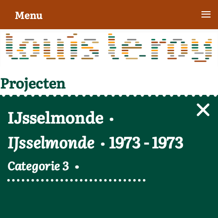
≡
Menu
Projecten
IJsselmonde
IJsselmonde
1973
-
1973
Categorie 3