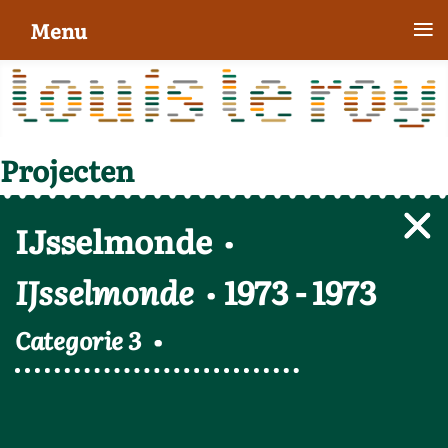
≡
Menu
Projecten
IJsselmonde
IJsselmonde
1973
-
1973
Categorie 3