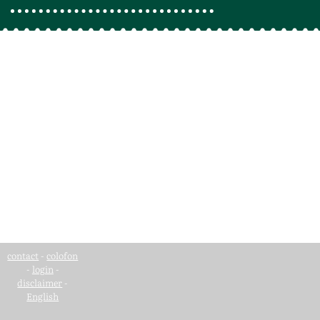
contact
-
colofon
-
login
-
disclaimer
-
English