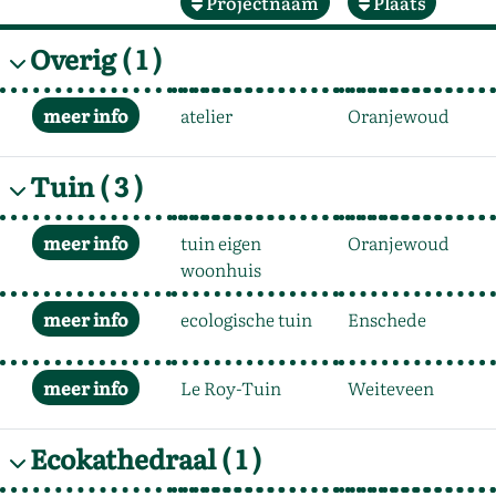
Projectnaam
Plaats
Overig
( 1 )
atelier
Oranjewoud
Tuin
( 3 )
tuin eigen
Oranjewoud
woonhuis
ecologische tuin
Enschede
Le Roy-Tuin
Weiteveen
Ecokathedraal
( 1 )