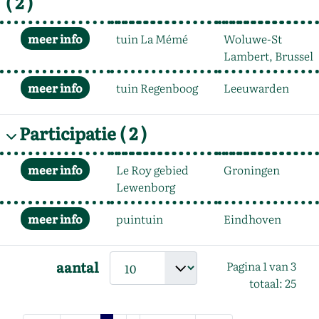
( 2 )
tuin La Mémé
Woluwe-St
Lambert, Brussel
tuin Regenboog
Leeuwarden
Participatie
( 2 )
Le Roy gebied
Groningen
Lewenborg
puintuin
Eindhoven
aantal
Pagina 1 van 3
totaal: 25