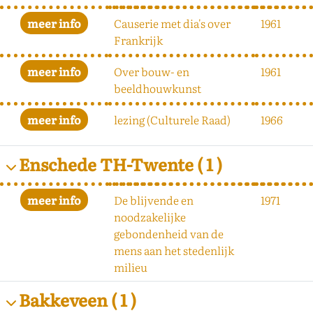
Causerie met dia's over
1961
Frankrijk
Over bouw- en
1961
beeldhouwkunst
lezing (Culturele Raad)
1966
Enschede TH-Twente
( 1 )
De blijvende en
1971
noodzakelijke
gebondenheid van de
mens aan het stedenlijk
milieu
Bakkeveen
( 1 )