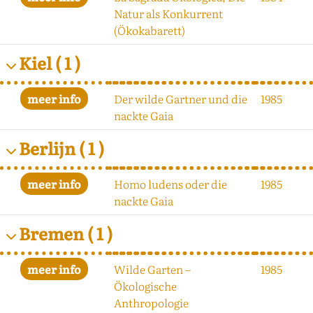
Natur als Konkurrent
(Ökokabarett)
Kiel
( 1 )
Der wilde Gartner und die
1985
nackte Gaia
Berlijn
( 1 )
Homo ludens oder die
1985
nackte Gaia
Bremen
( 1 )
Wilde Garten –
1985
Ökologische
Anthropologie