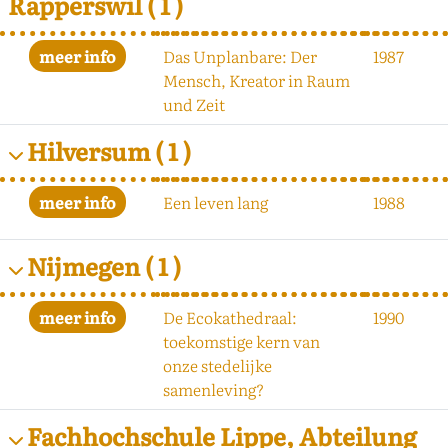
Rapperswil
( 1 )
Das Unplanbare: Der
1987
Mensch, Kreator in Raum
und Zeit
Hilversum
( 1 )
Een leven lang
1988
Nijmegen
( 1 )
De Ecokathedraal:
1990
toekomstige kern van
onze stedelijke
samenleving?
Fachhochschule Lippe, Abteilung