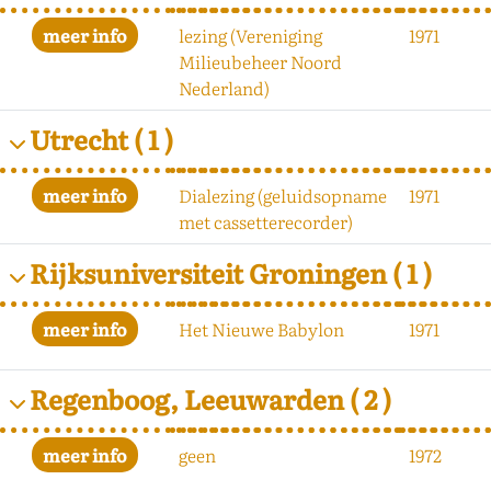
lezing (Vereniging
1971
Milieubeheer Noord
Nederland)
Utrecht
( 1 )
Dialezing (geluidsopname
1971
met cassetterecorder)
Rijksuniversiteit Groningen
( 1 )
Het Nieuwe Babylon
1971
Regenboog, Leeuwarden
( 2 )
geen
1972