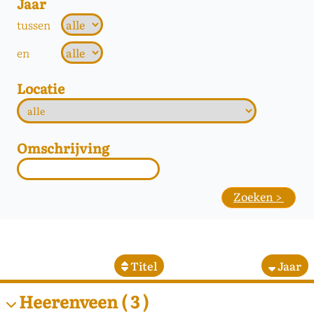
Jaar
tussen
en
Locatie
Omschrijving
Titel
Jaar
Heerenveen
( 3 )