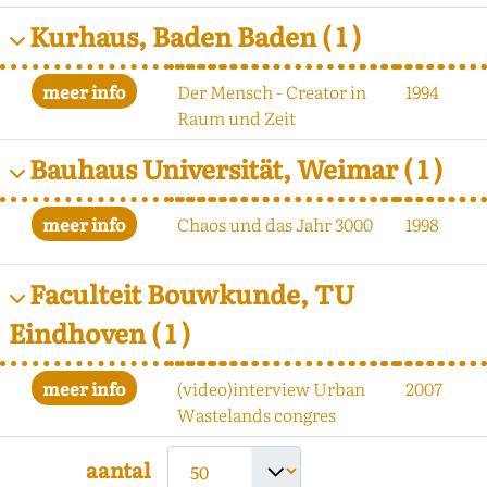
Kurhaus, Baden Baden
( 1 )
Der Mensch - Creator in
1994
Raum und Zeit
Bauhaus Universität, Weimar
( 1 )
Chaos und das Jahr 3000
1998
Faculteit Bouwkunde, TU
Eindhoven
( 1 )
(video)interview Urban
2007
Wastelands congres
aantal