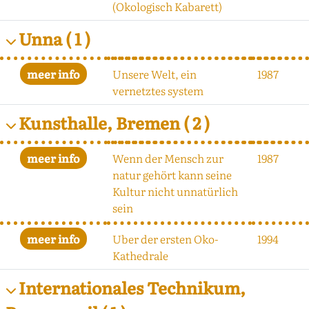
(Okologisch Kabarett)
Unna
( 1 )
Unsere Welt, ein
1987
vernetztes system
Kunsthalle, Bremen
( 2 )
Wenn der Mensch zur
1987
natur gehört kann seine
Kultur nicht unnatürlich
sein
Uber der ersten Oko-
1994
Kathedrale
Internationales Technikum,