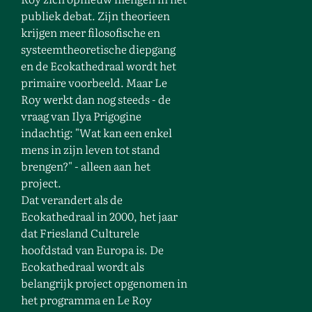
publiek debat. Zijn theorieen
krijgen meer filosofische en
systeemtheoretische diepgang
en de Ecokathedraal wordt het
primaire voorbeeld. Maar Le
Roy werkt dan nog steeds - de
vraag van Ilya Prigogine
indachtig: "Wat kan een enkel
mens in zijn leven tot stand
brengen?" - alleen aan het
project.
Dat verandert als de
Ecokathedraal in 2000, het jaar
dat Friesland Culturele
hoofdstad van Europa is. De
Ecokathedraal wordt als
belangrijk project opgenomen in
het programma en Le Roy