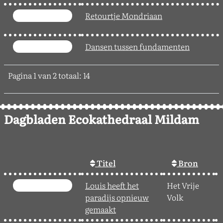
Retourtje Mondriaan
Dansen tussen fundamenten
Pagina 1 van 2 totaal: 14
Dagbladen Ecokathedraal Mildam
Titel
Bron
Louis heeft het
Het Vrije
2
paradijs opnieuw
Volk
gemaakt