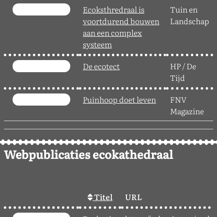
Ecoksthredraal is
Tuin en
voortdurend bouwen
Landschap
aan een complex
systeem
De ecotect
HP / De
Tijd
Puinhoop doet leven
FNV
Magazine
Webpublicaties ecokathedraal
Titel
URL