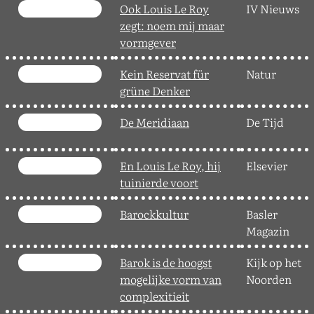
Ook Louis Le Roy
IV Nieuws
zegt: noem mij maar
vormgever
Kein Reservat für
Natur
grüne Denker
De Meridiaan
De Tijd
En Louis Le Roy, hij
Elsevier
tuinierde voort
Barockkultur
Basler
Magazin
Barok is de hoogst
Kijk op het
mogelijke vorm van
Noorden
complexitieit