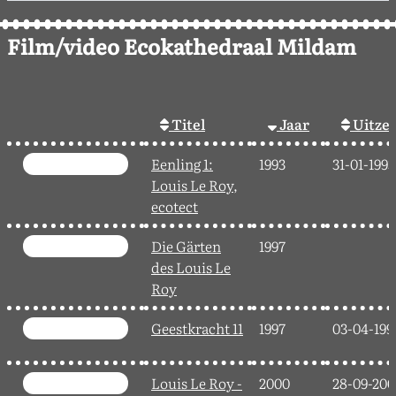
Film/video Ecokathedraal Mildam
Titel
Jaar
Uitze
Eenling 1:
1993
31-01-1993
Louis Le Roy,
ecotect
Die Gärten
1997
des Louis Le
Roy
Geestkracht 11
1997
03-04-199
Louis Le Roy -
2000
28-09-200