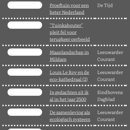
Proeftuin voor een
De Tijd
3
beter Nederland
"Tuinkabouter"
0
pleit fel voor
terugkeer oerbeeld
Maanlandschap in
Leeuwarder
1
Mildam
Courant
Louis Le Roy en de
Leeuwarder
1
eco-kathedraal (2)
Courant
In gedachten zit ik
Eindhovens
2
al in het jaar 2500
Dagblad
De samenleving als
Leeuwarder
0
ecologisch systeem
Courant