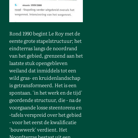
Rond 1990 begint Le Roy met de
eerste grote stapelstructuur; het
eindterras langs de noordrand
van het gebied, grenzend aan het
laatste stuk opengebleven
weiland dat inmiddels tot een
wild gras- en kruidenlandschap
is getransformeerd. Het is een
spontaan. 'in het werk en de tijd'
geordende structuur, die - na de
voorgaande losse steentorens en
-tafels verspreid over het gebied
- voor het eerst de kwalificatie
'bouwwerk' verdient. Het
Noordterras bestaat uit een