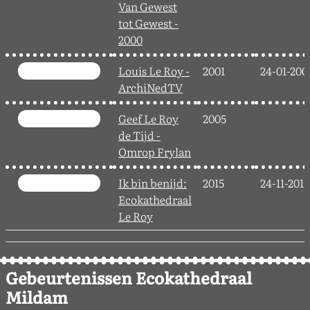
Van Gewest
tot Gewest -
2000
Louis Le Roy -
2001
24-01-200
ArchiNedTV
Geef Le Roy
2005
de Tijd -
Omrop Frylan
Ik bin benijd:
2015
24-11-2015
Ecokathedraal
Le Roy
Gebeurtenissen Ecokathedraal
Mildam