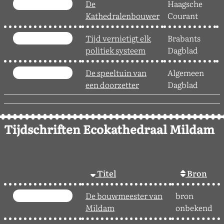
De
Haagsche
2
Kathedralenbouwer
Courant
Tijd vernietigt elk
Brabants
3
politiek systeem
Dagblad
De speeltuin van
Algemeen
2
een doorzetter
Dagblad
Tijdschriften Ecokathedraal Mildam
Titel
Bron
De bouwmeester van
bron
Mildam
onbekend