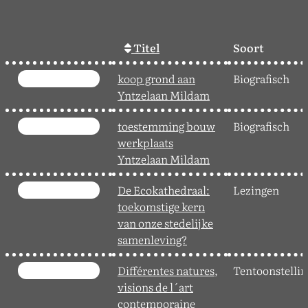
Titel
Soort
koop grond aan
Biografisch
Yntzelaan Mildam
toestemming bouw
Biografisch
werkplaats
Yntzelaan Mildam
De Ecokathedraal:
Lezingen
toekomstige kern
van onze stedelijke
samenleving?
Différentes natures,
Tentoonstelli
visions de l´art
contemporaine