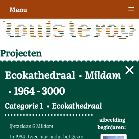
≡
Menu
Projecten
Ecokathedraal
Mildam
1964
-
3000
Categorie 1
Ecokathedraal
afbeelding
IJntzelaan 6 Mildam
beginjaren:
In 1964, twee jaar nadat het gezin