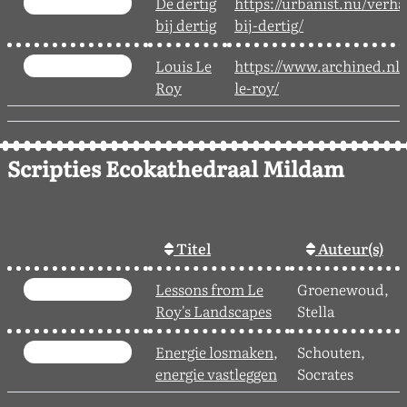
De dertig
https://urbanist.nu/verha
bij dertig
bij-dertig/
Louis Le
https://www.archined.nl/
Roy
le-roy/
Scripties Ecokathedraal Mildam
Titel
Auteur(s)
Lessons from Le
Groenewoud,
Roy's Landscapes
Stella
Energie losmaken,
Schouten,
energie vastleggen
Socrates