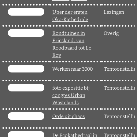
Uber der ersten
Lezingen
Oko-Kathedrale
Rondtuinen in
Overig
Friesland, van
Roodbaard tot Le
Roy
Werken naar 3000
Tentoonstelli
foto expositie bij
Tentoonstelli
congres Urban
Wastelands
Orde uit chaos
Tentoonstelli
De Ecokathedraal in
Tentoonstelli