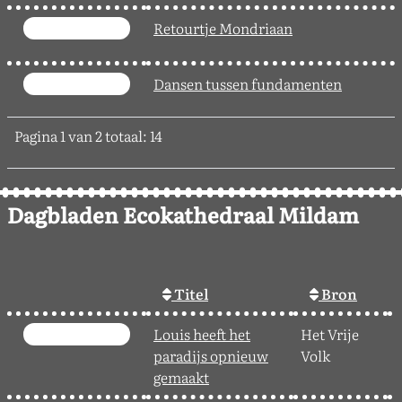
Retourtje Mondriaan
Dansen tussen fundamenten
Pagina 1 van 2 totaal: 14
Dagbladen Ecokathedraal Mildam
Titel
Bron
Louis heeft het
Het Vrije
2
paradijs opnieuw
Volk
gemaakt