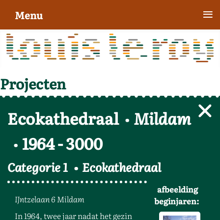
≡
Menu
Projecten
Ecokathedraal
Mildam
1964
-
3000
Categorie 1
Ecokathedraal
afbeelding
IJntzelaan 6 Mildam
beginjaren:
In 1964, twee jaar nadat het gezin