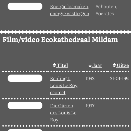
Energie losmaken,
Schouten,
energie vastleggen
Socrates
Film/video Ecokathedraal Mildam
Titel
Jaar
Uitze
Eenling 1:
1993
31-01-1993
Louis Le Roy,
ecotect
Die Gärten
1997
des Louis Le
Roy