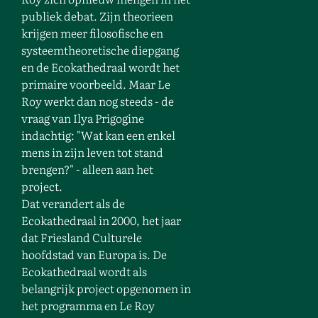
publiek debat. Zijn theorieen
krijgen meer filosofische en
systeemtheoretische diepgang
en de Ecokathedraal wordt het
primaire voorbeeld. Maar Le
Roy werkt dan nog steeds - de
vraag van Ilya Prigogine
indachtig: "Wat kan een enkel
mens in zijn leven tot stand
brengen?" - alleen aan het
project.
Dat verandert als de
Ecokathedraal in 2000, het jaar
dat Friesland Culturele
hoofdstad van Europa is. De
Ecokathedraal wordt als
belangrijk project opgenomen in
het programma en Le Roy