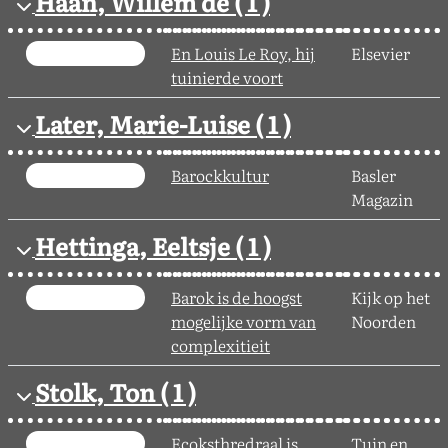
Haan, Willem de
( 1 )
En Louis Le Roy, hij
Elsevier
tuinierde voort
Later, Marie-Luise
( 1 )
Barockkultur
Basler
Magazin
Hettinga, Eeltsje
( 1 )
Barok is de hoogst
Kijk op het
mogelijke vorm van
Noorden
complexitieit
Stolk, Ton
( 1 )
Ecoksthredraal is
Tuin en