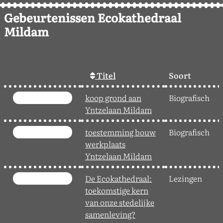
Gebeurtenissen Ecokathedraal
Mildam
Titel
Soort
koop grond aan
Biografisch
Yntzelaan Mildam
toestemming bouw
Biografisch
werkplaats
Yntzelaan Mildam
De Ecokathedraal:
Lezingen
toekomstige kern
van onze stedelijke
samenleving?