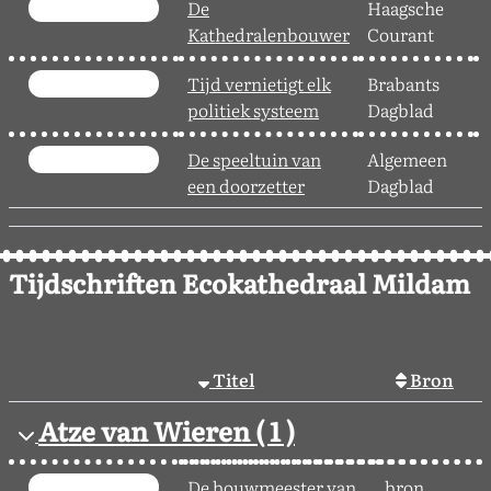
De
Haagsche
2
Kathedralenbouwer
Courant
Tijd vernietigt elk
Brabants
3
politiek systeem
Dagblad
De speeltuin van
Algemeen
2
een doorzetter
Dagblad
Tijdschriften Ecokathedraal Mildam
Titel
Bron
Atze van Wieren
( 1 )
De bouwmeester van
bron