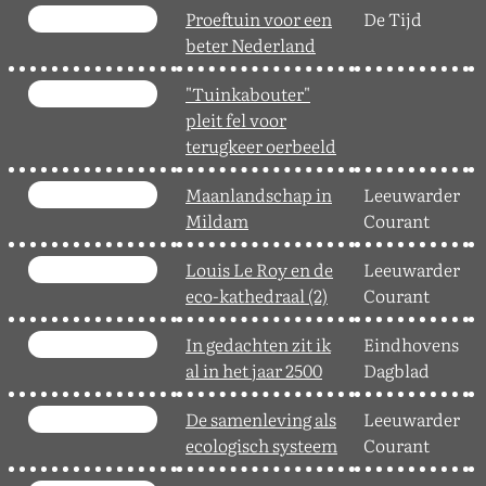
Proeftuin voor een
De Tijd
3
beter Nederland
"Tuinkabouter"
0
pleit fel voor
terugkeer oerbeeld
Maanlandschap in
Leeuwarder
1
Mildam
Courant
Louis Le Roy en de
Leeuwarder
1
eco-kathedraal (2)
Courant
In gedachten zit ik
Eindhovens
2
al in het jaar 2500
Dagblad
De samenleving als
Leeuwarder
0
ecologisch systeem
Courant