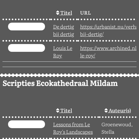
Titel
URL
De dertig
https://urbanist.nu/verha
bij dertig
bij-dertig/
Louis Le
https://www.archined.nl/
Roy
le-roy/
Scripties Ecokathedraal Mildam
Titel
Auteur(s)
Lessons from Le
Groenewoud,
Roy's Landscapes
Stella