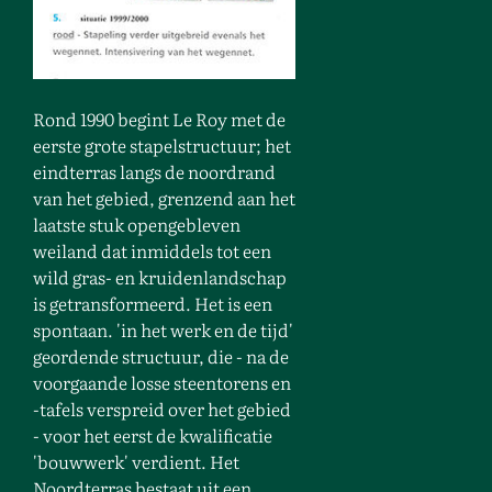
Rond 1990 begint Le Roy met de
eerste grote stapelstructuur; het
eindterras langs de noordrand
van het gebied, grenzend aan het
laatste stuk opengebleven
weiland dat inmiddels tot een
wild gras- en kruidenlandschap
is getransformeerd. Het is een
spontaan. 'in het werk en de tijd'
geordende structuur, die - na de
voorgaande losse steentorens en
-tafels verspreid over het gebied
- voor het eerst de kwalificatie
'bouwwerk' verdient. Het
Noordterras bestaat uit een