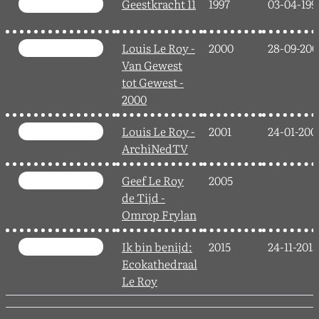
Geestkracht 11
1997
03-04-199
Louis Le Roy -
2000
28-09-200
Van Gewest
tot Gewest -
2000
Louis Le Roy -
2001
24-01-200
ArchiNedTV
Geef Le Roy
2005
de Tijd -
Omrop Frylan
Ik bin benijd:
2015
24-11-2015
Ecokathedraal
Le Roy