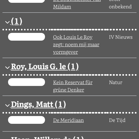
Mildam
onbekend
( 1 )
Ook Louis Le Roy
IV Nieuws
zegt: noem mij maar
vormgever
Roy, Louis G. le
( 1 )
Kein Reservat für
Natur
grüne Denker
Dings, Matt
( 1 )
De Meridiaan
De Tijd