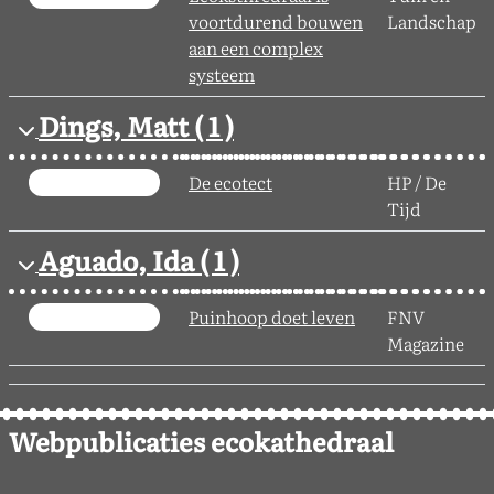
voortdurend bouwen
Landschap
aan een complex
systeem
Dings, Matt
( 1 )
De ecotect
HP / De
Tijd
Aguado, Ida
( 1 )
Puinhoop doet leven
FNV
Magazine
Webpublicaties ecokathedraal