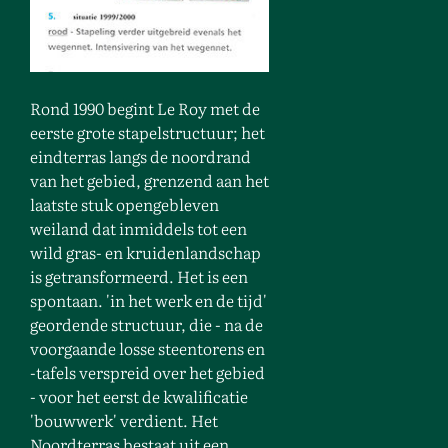
Rond 1990 begint Le Roy met de
eerste grote stapelstructuur; het
eindterras langs de noordrand
van het gebied, grenzend aan het
laatste stuk opengebleven
weiland dat inmiddels tot een
wild gras- en kruidenlandschap
is getransformeerd. Het is een
spontaan. 'in het werk en de tijd'
geordende structuur, die - na de
voorgaande losse steentorens en
-tafels verspreid over het gebied
- voor het eerst de kwalificatie
'bouwwerk' verdient. Het
Noordterras bestaat uit een