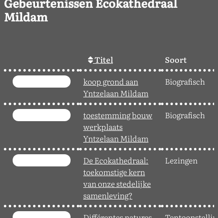
Gebeurtenissen Ecokathedraal
Mildam
Titel
Soort
koop grond aan
Biografisch
Yntzelaan Mildam
toestemming bouw
Biografisch
werkplaats
Yntzelaan Mildam
De Ecokathedraal:
Lezingen
toekomstige kern
van onze stedelijke
samenleving?
Différentes natures,
Tentoonstelli