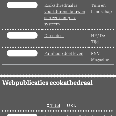
Ecoksthredraal is
Tuin en
voortdurend bouwen
Landschap
aan een complex
systeem
De ecotect
HP / De
Tijd
Puinhoop doet leven
FNV
Magazine
Webpublicaties ecokathedraal
Titel
URL