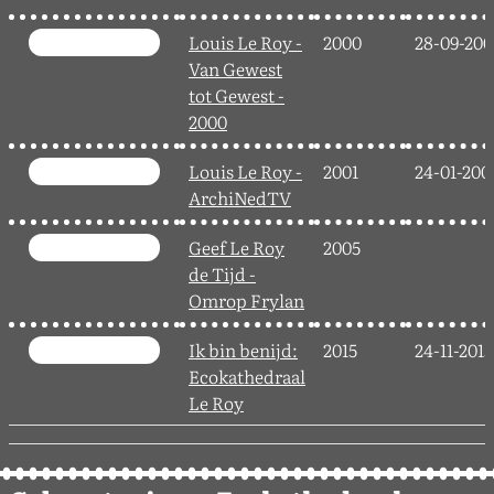
Louis Le Roy -
2000
28-09-200
Van Gewest
tot Gewest -
2000
Louis Le Roy -
2001
24-01-200
ArchiNedTV
Geef Le Roy
2005
de Tijd -
Omrop Frylan
Ik bin benijd:
2015
24-11-2015
Ecokathedraal
Le Roy