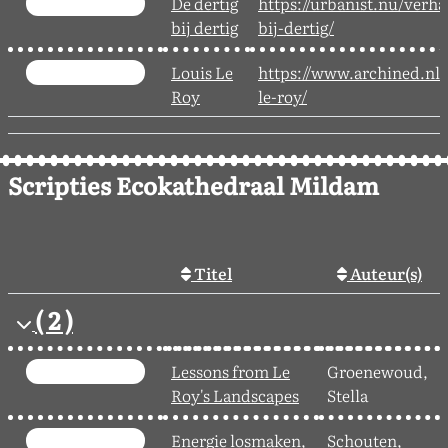
De dertig
https://urbanist.nu/verha
bij dertig
bij-dertig/
Louis Le
https://www.archined.nl/
Roy
le-roy/
Scripties Ecokathedraal Mildam
Titel
Auteur(s)
( 2 )
Lessons from Le
Groenewoud,
Roy's Landscapes
Stella
Energie losmaken,
Schouten,