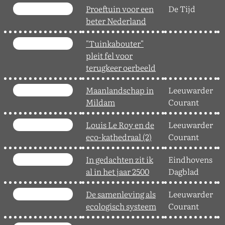
Proeftuin voor een
De Tijd
3
beter Nederland
"Tuinkabouter"
0
pleit fel voor
terugkeer oerbeeld
Maanlandschap in
Leeuwarder
1
Mildam
Courant
Louis Le Roy en de
Leeuwarder
1
eco-kathedraal (2)
Courant
In gedachten zit ik
Eindhovens
2
al in het jaar 2500
Dagblad
De samenleving als
Leeuwarder
0
ecologisch systeem
Courant