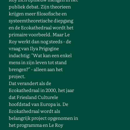
publiek debat. Zijn theorieen
krijgen meer filosofische en
systeemtheoretische diepgang
en de Ecokathedraal wordt het
primaire voorbeeld. Maar Le
Roy werkt dan nog steeds - de
vraag van Ilya Prigogine
indachtig: "Wat kan een enkel
mens in zijn leven tot stand
brengen?" - alleen aan het
project.
Dat verandert als de
Ecokathedraal in 2000, het jaar
dat Friesland Culturele
hoofdstad van Europa is. De
Ecokathedraal wordt als
belangrijk project opgenomen in
het programma en Le Roy