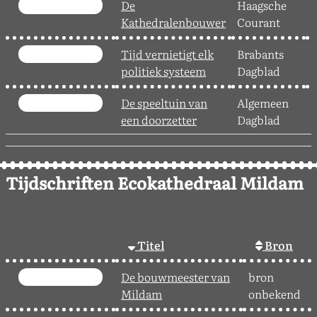
De
Haagsche
2
Kathedralenbouwer
Courant
Tijd vernietigt elk
Brabants
3
politiek systeem
Dagblad
De speeltuin van
Algemeen
2
een doorzetter
Dagblad
Tijdschriften Ecokathedraal Mildam
Titel
Bron
De bouwmeester van
bron
Mildam
onbekend