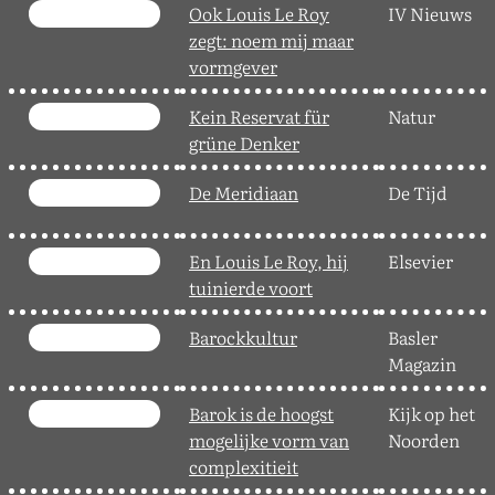
Ook Louis Le Roy
IV Nieuws
zegt: noem mij maar
vormgever
Kein Reservat für
Natur
grüne Denker
De Meridiaan
De Tijd
En Louis Le Roy, hij
Elsevier
tuinierde voort
Barockkultur
Basler
Magazin
Barok is de hoogst
Kijk op het
mogelijke vorm van
Noorden
complexitieit