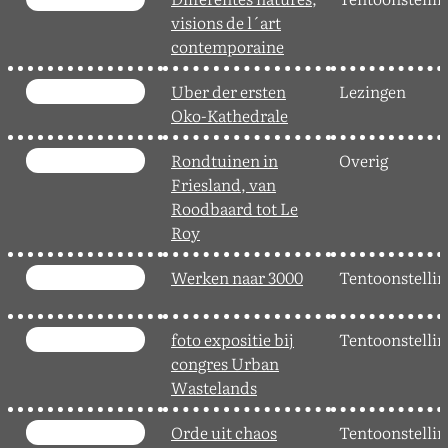
visions de l´art
contemporaine
Uber der ersten
Lezingen
Oko-Kathedrale
Rondtuinen in
Overig
Friesland, van
Roodbaard tot Le
Roy
Werken naar 3000
Tentoonstelli
foto expositie bij
Tentoonstelli
congres Urban
Wastelands
Orde uit chaos
Tentoonstelli