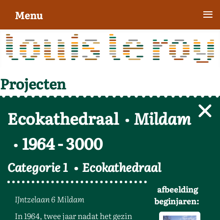
≡
Menu
Projecten
Ecokathedraal
Mildam
1964
-
3000
Categorie 1
Ecokathedraal
afbeelding
IJntzelaan 6 Mildam
beginjaren:
In 1964, twee jaar nadat het gezin