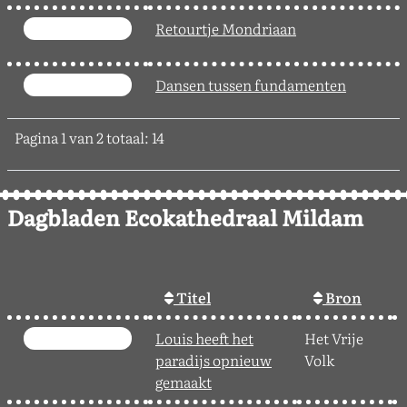
Retourtje Mondriaan
Dansen tussen fundamenten
Pagina 1 van 2 totaal: 14
Dagbladen Ecokathedraal Mildam
Titel
Bron
Louis heeft het
Het Vrije
2
paradijs opnieuw
Volk
gemaakt