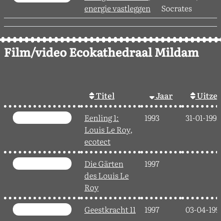
energie vastleggen
Socrates
Film/video Ecokathedraal Mildam
Titel
Jaar
Uitze
Eenling 1:
1993
31-01-1993
Louis Le Roy,
ecotect
Die Gärten
1997
des Louis Le
Roy
Geestkracht 11
1997
03-04-199