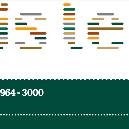
1964
-
3000