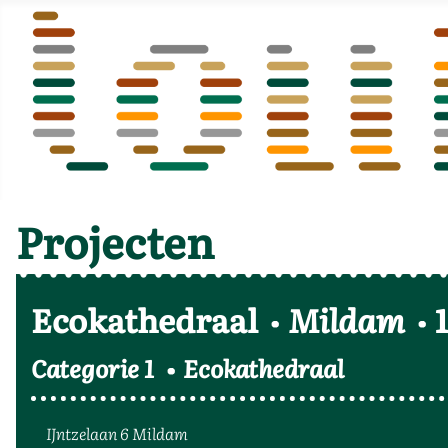
Projecten
Ecokathedraal
Mildam
Categorie 1
Ecokathedraal
IJntzelaan 6 Mildam