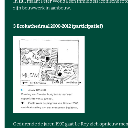
In
19..
maakt Peter Wouda een inmiddels iconische foto
zijn bouwwerk in aanbouw.
3 Ecokathedraal 2000-2012 (participatief)
Gedurende de jaren 1990 gaat Le Roy zich opnieuw meng