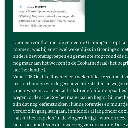
Door een conflict met de gemeente Groningen stopt Le 
moment was hij er vrijwel wekenlijks in Groningen me
andere bewonersgroepen en gemeente stopt rond die tij
nog maar aan het werken in de Ecokathedraal (het begri
het 'het landje').
Vanaf 1983 laat Le Roy met een wekenlijkse regelmaat v
trottoirbanden van de gerenoveerde straten en wegen r
vrachtwagens vormen zich als brede 'olifantenpaadjes' 
wegen, ordent Le Roy het materiaal en begint hij met h
zijn dat nog 'oefenstukken'; kleine torentjes en muurtj
verder zijn gang laat gaan, inmiddels al lang onder de
- als hij het stapelen 'in de vingers' krijgt - worden de
beter bestand tegen de inwerking van de natuur. Deze zi