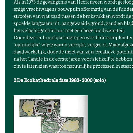
Als in 1973 de gevangenis van Heerenveen wordt gesloop
enige vrachtwagens bouwpuin afkomstig van de funderi
strooien van wat zaad tussen de brokstukken wordt de 
spoelde langzaam uit, aangewaaide grond, zand en bla
heuvelachtige stuctuur met een hoge biodiversiteit.
Door deze 'cultuurlijke' ingrepen wordt de complexiteit 
'natuurlijke' wijze waren verrijkt, vergroot. Maar afge
daadwerkelijk, door de inzet van zijn 'creatieve potenti
na het 'landje'in de eerste jaren voor zichzelf te hebb
om te laten zien waartoe natuurlijke processen in staat 
2 De Ecokathedrale fase 1983- 2000 (solo)