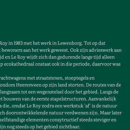
Roy in 1983 met het werk in Lewenborg. Tot op dat
t bewoners aan het werk geweest. Ook zijn advieswerk aan
d en Le Roy wijdt zich dan gedurende lange tijd alleen
p ecokathedraal onstaat ook in die periode, daarvoor was
rachtwagens met straatstenen, stoeptegels en
ondom Heerenveen op zijn land storten. De routes van de
langzaam tot een wegenstelsel door het gebied. Langs de
et bouwen van de eerste stapelstructuren. Aanvankelijk
es die, omdat Le Roy zodra een werkstuk 'af' is de natuur
 zich doorontwikkelende natuur verdwenen zijn. Maar later
ze zelfstandige elementen consytructief steeds steviger en
jn nog steeds op het gebied zichtbaar.